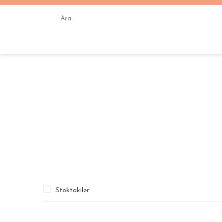
Anasayfa
YAĞLI BOYA DOKULU TABLOLAR
SO
Stoktakiler