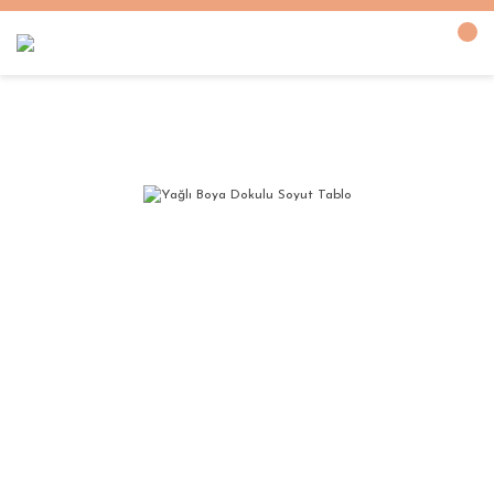
Anasayfa
YAĞLI BOYA DOKULU TABLOLAR
Yağlı Boya Dokulu Soyut Tabl