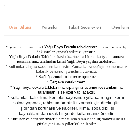
Ürün Bilgisi
Yorumlar
Taksit Seçenekleri
Önerileriniz
Yaşam alanlarınıza özel
Yağlı Boya Dokulu tablolarımız
ile evinize sıradışı
dokunuşlar yaparak stilinizi yansıtın.
Yağlı Boya Dokulu Tablolar , baskı üzerine özel bir doku işlemi sonrası
ressamlarımız tarafından kısmi Yağlı Boya yapılan tablolardır.
*
Kullanılan ahşap şase fırınlanmıştır. Zamanla ısı değişimlerine maruz
kalarak esneme, yamulma yapmaz.
*
Sağlığa zararlı bileşenler içermez.
*
Çerçeve gerektirmez.
*
Yağlı boya dokulu tablolarımız siparişiniz üzerine ressamlarımız
tarafından size özel yapılacaktır.
* Kullanılan kaliteli malzemeler sayesinde yıllarca rengini korur,
solma yapmaz; tablonun ömrünü uzatmak için direkt gün
ışığından korunaklı ve kalorifer, klima, soba gibi ısı
kaynaklarından uzak bir yerde kullanmanız önerilir.
*
Kuru bez ve hafif toz tüyleri ile rahatlıkla temizlenebilir, dolayısı ile ilk
günkü gibi uzun yıllar kullanılabilir.