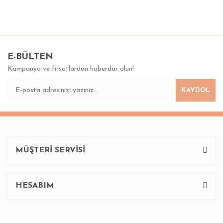
Bu ürünün fiyat bilgisi, resim, ürün açıklamalarında ve diğer
konularda yetersiz gördüğünüz noktaları öneri formunu
Bu ürüne ilk yorumu siz yapın!
kullanarak tarafımıza iletebilirsiniz.
Görüş ve önerileriniz için teşekkür ederiz.
E-BÜLTEN
Kampanya ve fırsatlardan haberdar olun!
Yorum Yaz
Ürün resmi kalitesiz, bozuk veya görüntülenemiyor.
KAYDOL
Ürün açıklamasında eksik bilgiler bulunuyor.
Ürün bilgilerinde hatalar bulunuyor.
Ürün fiyatı diğer sitelerden daha pahalı.
Bu ürüne benzer farklı alternatifler olmalı.
MÜŞTERİ SERVİSİ
HESABIM
Gönder