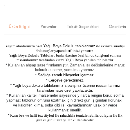
Ürün Bilgisi
Yorumlar
Taksit Seçenekleri
Önerileriniz
Yaşam alanlarınıza özel
Yağlı Boya Dokulu tablolarımız
ile evinize sıradışı
dokunuşlar yaparak stilinizi yansıtın.
Yağlı Boya Dokulu Tablolar , baskı üzerine özel bir doku işlemi sonrası
ressamlarımız tarafından kısmi Yağlı Boya yapılan tablolardır.
*
Kullanılan ahşap şase fırınlanmıştır. Zamanla ısı değişimlerine maruz
kalarak esneme, yamulma yapmaz.
*
Sağlığa zararlı bileşenler içermez.
*
Çerçeve gerektirmez.
*
Yağlı boya dokulu tablolarımız siparişiniz üzerine ressamlarımız
tarafından size özel yapılacaktır.
* Kullanılan kaliteli malzemeler sayesinde yıllarca rengini korur, solma
yapmaz; tablonun ömrünü uzatmak için direkt gün ışığından korunaklı
ve kalorifer, klima, soba gibi ısı kaynaklarından uzak bir yerde
kullanmanız önerilir.
*
Kuru bez ve hafif toz tüyleri ile rahatlıkla temizlenebilir, dolayısı ile ilk
günkü gibi uzun yıllar kullanılabilir.