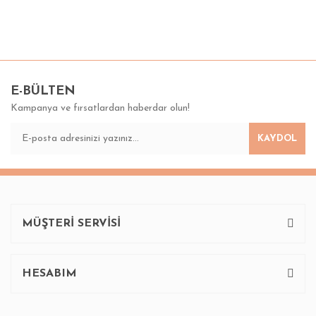
Bu ürünün fiyat bilgisi, resim, ürün açıklamalarında ve diğer
konularda yetersiz gördüğünüz noktaları öneri formunu
Bu ürüne ilk yorumu siz yapın!
kullanarak tarafımıza iletebilirsiniz.
Görüş ve önerileriniz için teşekkür ederiz.
E-BÜLTEN
Kampanya ve fırsatlardan haberdar olun!
Yorum Yaz
Ürün resmi kalitesiz, bozuk veya görüntülenemiyor.
KAYDOL
Ürün açıklamasında eksik bilgiler bulunuyor.
Ürün bilgilerinde hatalar bulunuyor.
Ürün fiyatı diğer sitelerden daha pahalı.
Bu ürüne benzer farklı alternatifler olmalı.
MÜŞTERİ SERVİSİ
HESABIM
Gönder