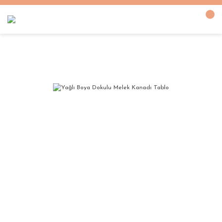
Anasayfa
YAĞLI BOYA DOKULU TABLOLAR
FİGÜR
Yağlı Boya Dokulu Me