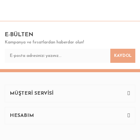
Bu ürünün fiyat bilgisi, resim, ürün açıklamalarında ve diğer
konularda yetersiz gördüğünüz noktaları öneri formunu
Bu ürüne ilk yorumu siz yapın!
kullanarak tarafımıza iletebilirsiniz.
Görüş ve önerileriniz için teşekkür ederiz.
E-BÜLTEN
Kampanya ve fırsatlardan haberdar olun!
Yorum Yaz
Ürün resmi kalitesiz, bozuk veya görüntülenemiyor.
KAYDOL
Ürün açıklamasında eksik bilgiler bulunuyor.
Ürün bilgilerinde hatalar bulunuyor.
Ürün fiyatı diğer sitelerden daha pahalı.
Bu ürüne benzer farklı alternatifler olmalı.
MÜŞTERİ SERVİSİ
HESABIM
Gönder