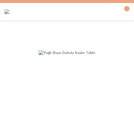
Anasayfa
YAĞLI BOYA DOKULU TABLOLAR
KADIN
Yağlı Boya Dokulu Ka