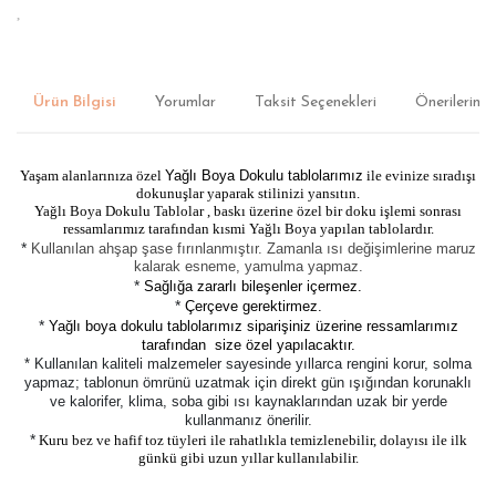
Ürün Bilgisi
Yorumlar
Taksit Seçenekleri
Önerileriniz
Yaşam alanlarınıza özel
Yağlı Boya Dokulu tablolarımız
ile evinize sıradışı
dokunuşlar yaparak stilinizi yansıtın.
Yağlı Boya Dokulu Tablolar , baskı üzerine özel bir doku işlemi sonrası
ressamlarımız tarafından kısmi Yağlı Boya yapılan tablolardır.
*
Kullanılan ahşap şase fırınlanmıştır. Zamanla ısı değişimlerine maruz
kalarak esneme, yamulma yapmaz.
*
Sağlığa zararlı bileşenler içermez.
*
Çerçeve gerektirmez.
*
Yağlı boya dokulu tablolarımız siparişiniz üzerine ressamlarımız
tarafından size özel yapılacaktır.
* Kullanılan kaliteli malzemeler sayesinde yıllarca rengini korur, solma
yapmaz; tablonun ömrünü uzatmak için direkt gün ışığından korunaklı
ve kalorifer, klima, soba gibi ısı kaynaklarından uzak bir yerde
kullanmanız önerilir.
*
Kuru bez ve hafif toz tüyleri ile rahatlıkla temizlenebilir, dolayısı ile ilk
günkü gibi uzun yıllar kullanılabilir.