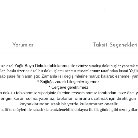
Yorumlar
Taksit Seçenekleri
nıza özel
Yağlı Boya Dokulu tablolarımız
ile evinize sıradışı dokunuşlar yaparak st
r , baskı üzerine özel bir doku işlemi sonrası ressamlarımız tarafından kısmi Yağlı
şap şase fırınlanmıştır. Zamanla ısı değişimlerine maruz kalarak esneme, 
*
Sağlığa zararlı bileşenler içermez.
*
Çerçeve gerektirmez.
a dokulu tablolarımız siparişiniz üzerine ressamlarımız tarafından size özel y
 rengini korur, solma yapmaz; tablonun ömrünü uzatmak için direkt gün ış
kaynaklarından uzak bir yerde kullanmanız önerilir.
afif toz tüyleri ile rahatlıkla temizlenebilir, dolayısı ile ilk günkü gibi uzun yıllar 
ğer konularda yetersiz gördüğünüz noktaları öneri formunu kullanarak tarafım