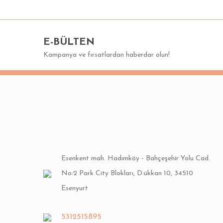
Görüş ve önerileriniz için teşekkür ederiz.
Ürün resmi kalitesiz, bozuk veya görüntülenemiyor.
E-BÜLTEN
Ürün açıklamasında eksik bilgiler bulunuyor.
Kampanya ve fırsatlardan haberdar olun!
Ürün bilgilerinde hatalar bulunuyor.
Ürün fiyatı diğer sitelerden daha pahalı.
Bu ürüne benzer farklı alternatifler olmalı.
Esenkent mah. Hadımköy - Bahçeşehir Yolu Cad.
No:2 Park City Blokları, D:ükkan 10, 34510
Esenyurt
5312515895