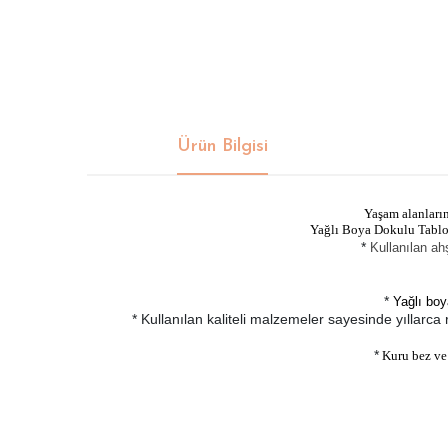
Ürün Bilgisi
Yaşam alanları
Yağlı Boya Dokulu Tablola
*
Kullanılan ah
*
Yağlı boy
* Kullanılan kaliteli malzemeler sayesinde yıllarca
*
Kuru bez ve h
Bu ürünün fiyat bilgisi, resim, ürün açıklamalarında ve di