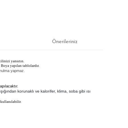
Önerileriniz
ilinizi yansıtın.
 Boya yapılan tablolardır.
yamulma yapmaz.
apılacaktır.
ığından korunaklı ve kalorifer, klima, soba gibi ısı
kullanılabilir.
ıza iletebilirsiniz.