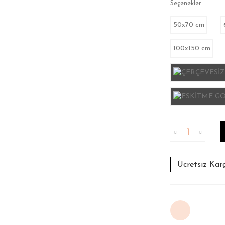
Seçenekler
50x70 cm
100x150 cm
Tahmini Tesli
İade ve Deği
Ücretsiz Kar