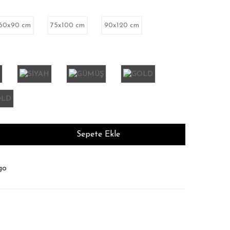
60x90 cm
75x100 cm
90x120 cm
Sepete Ekle
m Süresi : 12 İş Günü
şim Garantisi
go