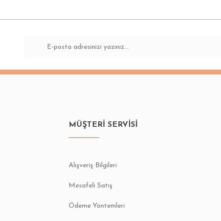
Bu ürüne ilk yorumu siz yapın!
Yorum Yaz
MÜŞTERİ SERVİSİ
Gönder
Alışveriş Bilgileri
Mesafeli Satış
Ödeme Yöntemleri