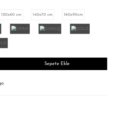
120x60 cm
140x70 cm
160x90cm
Sepete Ekle
m Süresi : 12 İş Günü
şim Garantisi
go