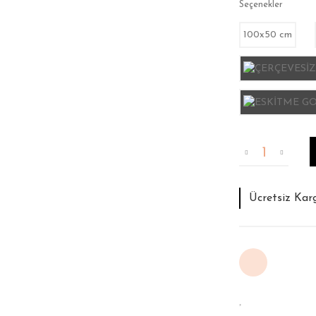
Seçenekler
100x50 cm
Tahmini Tesli
İade ve Deği
Ücretsiz Kar