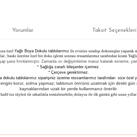
Yorumlar
Taksit Seçenekleri
nıza özel
Yağlı Boya Dokulu tablolarımız
ile evinize sıradışı dokunuşlar yaparak st
r , baskı üzerine özel bir doku işlemi sonrası ressamlarımız tarafından kısmi Yağlı
şap şase fırınlanmıştır. Zamanla ısı değişimlerine maruz kalarak esneme, 
*
Sağlığa zararlı bileşenler içermez.
*
Çerçeve gerektirmez.
a dokulu tablolarımız siparişiniz üzerine ressamlarımız tarafından size özel y
 rengini korur, solma yapmaz; tablonun ömrünü uzatmak için direkt gün ış
kaynaklarından uzak bir yerde kullanmanız önerilir.
afif toz tüyleri ile rahatlıkla temizlenebilir, dolayısı ile ilk günkü gibi uzun yıllar 
ğer konularda yetersiz gördüğünüz noktaları öneri formunu kullanarak tarafım
Bu ürüne ilk yorumu siz yapın!