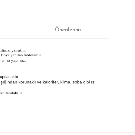
Önerileriniz
ilinizi yansıtın.
 Boya yapılan tablolardır.
yamulma yapmaz.
apılacaktır.
ığından korunaklı ve kalorifer, klima, soba gibi ısı
kullanılabilir.
ıza iletebilirsiniz.