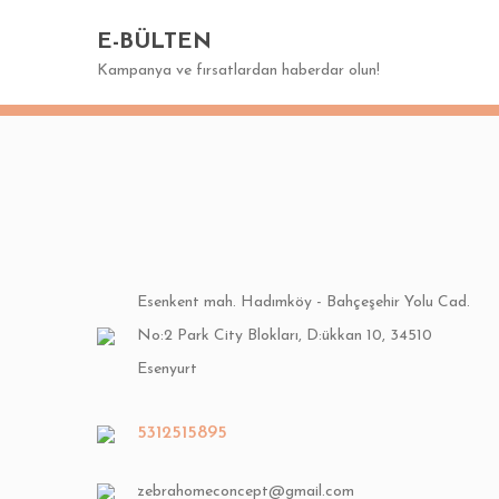
Ürün resmi kalitesiz, bozuk veya görüntülenemiyor.
E-BÜLTEN
Ürün açıklamasında eksik bilgiler bulunuyor.
Kampanya ve fırsatlardan haberdar olun!
Ürün bilgilerinde hatalar bulunuyor.
Ürün fiyatı diğer sitelerden daha pahalı.
Bu ürüne benzer farklı alternatifler olmalı.
Esenkent mah. Hadımköy - Bahçeşehir Yolu Cad.
No:2 Park City Blokları, D:ükkan 10, 34510
Esenyurt
5312515895
zebrahomeconcept@gmail.com