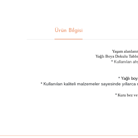
Ürün Bilgisi
Yaşam alanları
Yağlı Boya Dokulu Tablola
*
Kullanılan ah
*
Yağlı boy
* Kullanılan kaliteli malzemeler sayesinde yıllarca
*
Kuru bez ve h
Bu ürünün fiyat bilgisi, resim, ürün açıklamalarında ve di
Görüş ve önerileriniz için teşekkür ederiz.