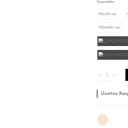
Seçenekler
70x50 cm
150x100 cm
Tahmini Tesli
İade ve Deği
Ücretsiz Kar