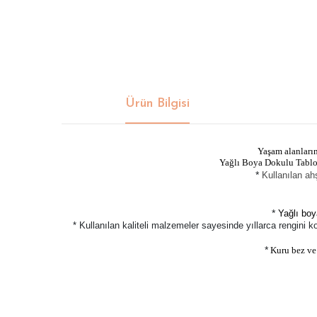
Ürün Bilgisi
Yaşam alanları
Yağlı Boya Dokulu Tablola
*
Kullanılan ah
*
Yağlı boy
* Kullanılan kaliteli malzemeler sayesinde yıllarca rengini 
*
Kuru bez ve h
Bu ürünün fiyat bilgisi, resim, ürün açıklamalarında ve di