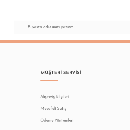
Bu ürüne ilk yorumu siz yapın!
Yorum Yaz
MÜŞTERİ SERVİSİ
Gönder
Alışveriş Bilgileri
Mesafeli Satış
Ödeme Yöntemleri