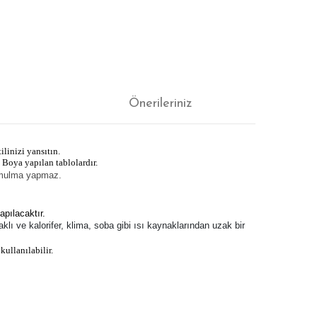
Önerileriniz
ilinizi yansıtın.
 Boya yapılan tablolardır.
yamulma yapmaz.
apılacaktır.
lı ve kalorifer, klima, soba gibi ısı kaynaklarından uzak bir
kullanılabilir.
ıza iletebilirsiniz.