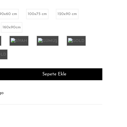
90x60 cm
100x75 cm
120x90 cm
160x90cm
Sepete Ekle
m Süresi : 12 İş Günü
şim Garantisi
go