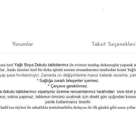
Yorumlar
Taksit Seçenekleri
nıza özel
Yağlı Boya Dokulu tablolarımız
ile evinize sıradışı dokunuşlar yaparak st
r , baskı üzerine özel bir doku işlemi sonrası ressamlarımız tarafından kısmi Yağlı
şap şase fırınlanmıştır. Zamanla ısı değişimlerine maruz kalarak esneme, 
*
Sağlığa zararlı bileşenler içermez.
*
Çerçeve gerektirmez.
a dokulu tablolarımız siparişiniz üzerine ressamlarımız tarafından size özel y
korur, solma yapmaz; tablonun ömrünü uzatmak için direkt gün ışığından korunak
yerde kullanmanız önerilir.
afif toz tüyleri ile rahatlıkla temizlenebilir, dolayısı ile ilk günkü gibi uzun yıllar 
ğer konularda yetersiz gördüğünüz noktaları öneri formunu kullanarak tarafım