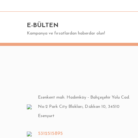
Görüş ve önerileriniz için teşekkür ederiz.
Ürün resmi kalitesiz, bozuk veya görüntülenemiyor.
E-BÜLTEN
Ürün açıklamasında eksik bilgiler bulunuyor.
Kampanya ve fırsatlardan haberdar olun!
Ürün bilgilerinde hatalar bulunuyor.
Ürün fiyatı diğer sitelerden daha pahalı.
Bu ürüne benzer farklı alternatifler olmalı.
Esenkent mah. Hadımköy - Bahçeşehir Yolu Cad.
No:2 Park City Blokları, D:ükkan 10, 34510
Esenyurt
5312515895