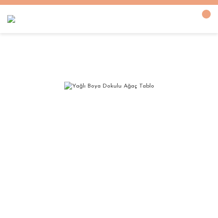
Anasayfa
YAĞLI BOYA DOKULU TABLOLAR
Yağlı Boya Dokulu Ağaç Tablo