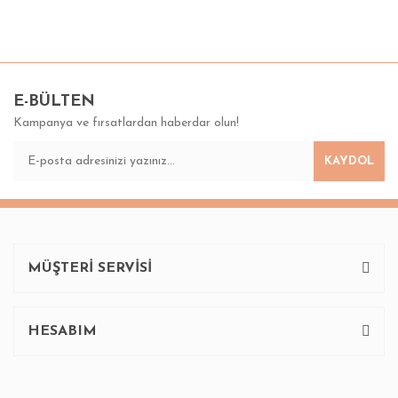
Bu ürünün fiyat bilgisi, resim, ürün açıklamalarında ve diğer
konularda yetersiz gördüğünüz noktaları öneri formunu
Bu ürüne ilk yorumu siz yapın!
kullanarak tarafımıza iletebilirsiniz.
Görüş ve önerileriniz için teşekkür ederiz.
E-BÜLTEN
Kampanya ve fırsatlardan haberdar olun!
Yorum Yaz
Ürün resmi kalitesiz, bozuk veya görüntülenemiyor.
KAYDOL
Ürün açıklamasında eksik bilgiler bulunuyor.
Ürün bilgilerinde hatalar bulunuyor.
Ürün fiyatı diğer sitelerden daha pahalı.
Bu ürüne benzer farklı alternatifler olmalı.
MÜŞTERİ SERVİSİ
HESABIM
Gönder