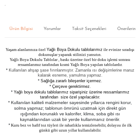
Ürün Bilgisi
Yorumlar
Taksit Seçenekleri
Önerileriniz
Yaşam alanlarınıza özel
Yağlı Boya Dokulu tablolarımız
ile evinize sıradışı
dokunuşlar yaparak stilinizi yansıtın.
Yağlı Boya Dokulu Tablolar , baskı üzerine özel bir doku işlemi sonrası
ressamlarımız tarafından kısmi Yağlı Boya yapılan tablolardır.
*
Kullanılan ahşap şase fırınlanmıştır. Zamanla ısı değişimlerine maruz
kalarak esneme, yamulma yapmaz.
*
Sağlığa zararlı bileşenler içermez.
*
Çerçeve gerektirmez.
*
Yağlı boya dokulu tablolarımız siparişiniz üzerine ressamlarımız
tarafından size özel yapılacaktır.
* Kullanılan kaliteli malzemeler sayesinde yıllarca rengini korur,
solma yapmaz; tablonun ömrünü uzatmak için direkt gün
ışığından korunaklı ve kalorifer, klima, soba gibi ısı
kaynaklarından uzak bir yerde kullanmanız önerilir.
*
Kuru bez ve hafif toz tüyleri ile rahatlıkla temizlenebilir, dolayısı ile ilk
günkü gibi uzun yıllar kullanılabilir.