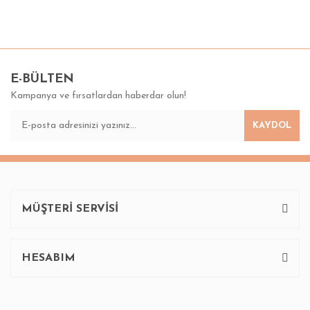
Bu ürünün fiyat bilgisi, resim, ürün açıklamalarında ve diğer
konularda yetersiz gördüğünüz noktaları öneri formunu
Bu ürüne ilk yorumu siz yapın!
kullanarak tarafımıza iletebilirsiniz.
Görüş ve önerileriniz için teşekkür ederiz.
E-BÜLTEN
Kampanya ve fırsatlardan haberdar olun!
Yorum Yaz
Ürün resmi kalitesiz, bozuk veya görüntülenemiyor.
KAYDOL
Ürün açıklamasında eksik bilgiler bulunuyor.
Ürün bilgilerinde hatalar bulunuyor.
Ürün fiyatı diğer sitelerden daha pahalı.
Bu ürüne benzer farklı alternatifler olmalı.
MÜŞTERİ SERVİSİ
HESABIM
Gönder