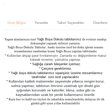
Ürün Bilgisi
Yorumlar
Taksit Seçenekleri
Önerileriniz
Yaşam alanlarınıza özel
Yağlı Boya Dokulu tablolarımız
ile evinize sıradışı
dokunuşlar yaparak stilinizi yansıtın.
Yağlı Boya Dokulu Tablolar , baskı üzerine özel bir doku işlemi sonrası
ressamlarımız tarafından kısmi Yağlı Boya yapılan tablolardır.
*
Kullanılan ahşap şase fırınlanmıştır. Zamanla ısı değişimlerine maruz
kalarak esneme, yamulma yapmaz.
*
Sağlığa zararlı bileşenler içermez.
*
Çerçeve gerektirmez.
*
Yağlı boya dokulu tablolarımız siparişiniz üzerine ressamlarımız
tarafından size özel yapılacaktır.
* Kullanılan kaliteli malzemeler sayesinde yıllarca rengini korur,
solma yapmaz; tablonun ömrünü uzatmak için direkt gün
ışığından korunaklı ve kalorifer, klima, soba gibi ısı
kaynaklarından uzak bir yerde kullanmanız önerilir.
*
Kuru bez ve hafif toz tüyleri ile rahatlıkla temizlenebilir, dolayısı ile ilk
günkü gibi uzun yıllar kullanılabilir.