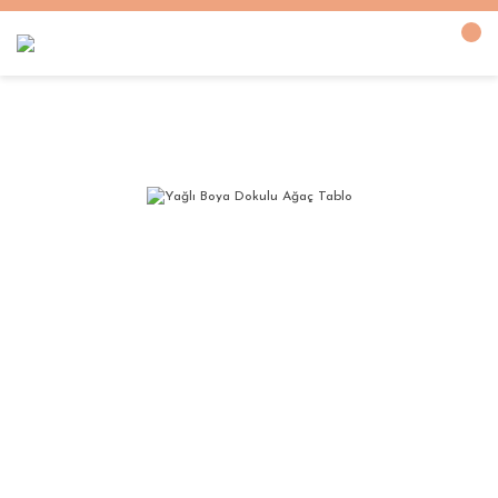
Anasayfa
YAĞLI BOYA DOKULU TABLOLAR
Yağlı Boya Dokulu Ağaç Tablo