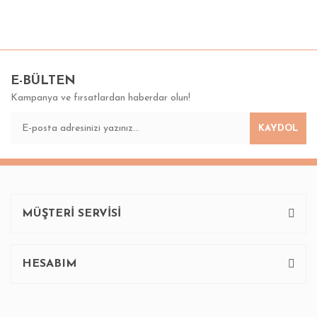
Bu ürünün fiyat bilgisi, resim, ürün açıklamalarında ve diğer
konularda yetersiz gördüğünüz noktaları öneri formunu
Bu ürüne ilk yorumu siz yapın!
kullanarak tarafımıza iletebilirsiniz.
Görüş ve önerileriniz için teşekkür ederiz.
E-BÜLTEN
Kampanya ve fırsatlardan haberdar olun!
Yorum Yaz
Ürün resmi kalitesiz, bozuk veya görüntülenemiyor.
KAYDOL
Ürün açıklamasında eksik bilgiler bulunuyor.
Ürün bilgilerinde hatalar bulunuyor.
Ürün fiyatı diğer sitelerden daha pahalı.
Bu ürüne benzer farklı alternatifler olmalı.
MÜŞTERİ SERVİSİ
HESABIM
Gönder