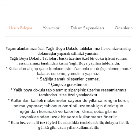
Ürün Bilgisi
Yorumlar
Taksit Seçenekleri
Önerileriniz
Yaşam alanlarınıza özel
Yağlı Boya Dokulu tablolarımız
ile evinize sıradışı
dokunuşlar yaparak stilinizi yansıtın.
Yağlı Boya Dokulu Tablolar , baskı üzerine özel bir doku işlemi sonrası
ressamlarımız tarafından kısmi Yağlı Boya yapılan tablolardır.
*
Kullanılan ahşap şase fırınlanmıştır. Zamanla ısı değişimlerine maruz
kalarak esneme, yamulma yapmaz.
*
Sağlığa zararlı bileşenler içermez.
*
Çerçeve gerektirmez.
*
Yağlı boya dokulu tablolarımız siparişiniz üzerine ressamlarımız
tarafından size özel yapılacaktır.
* Kullanılan kaliteli malzemeler sayesinde yıllarca rengini korur,
solma yapmaz; tablonun ömrünü uzatmak için direkt gün
ışığından korunaklı ve kalorifer, klima, soba gibi ısı
kaynaklarından uzak bir yerde kullanmanız önerilir.
*
Kuru bez ve hafif toz tüyleri ile rahatlıkla temizlenebilir, dolayısı ile ilk
günkü gibi uzun yıllar kullanılabilir.