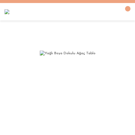
Anasayfa
YAĞLI BOYA DOKULU TABLOLAR
Yağlı Boya Dokulu Ağaç Tablo