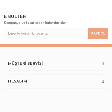
Bu ürünün fiyat bilgisi, resim, ürün açıklamalarında ve diğer
konularda yetersiz gördüğünüz noktaları öneri formunu
Bu ürüne ilk yorumu siz yapın!
kullanarak tarafımıza iletebilirsiniz.
Görüş ve önerileriniz için teşekkür ederiz.
E-BÜLTEN
Kampanya ve fırsatlardan haberdar olun!
Yorum Yaz
Ürün resmi kalitesiz, bozuk veya görüntülenemiyor.
KAYDOL
Ürün açıklamasında eksik bilgiler bulunuyor.
Ürün bilgilerinde hatalar bulunuyor.
Ürün fiyatı diğer sitelerden daha pahalı.
Bu ürüne benzer farklı alternatifler olmalı.
MÜŞTERİ SERVİSİ
HESABIM
Gönder