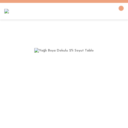
Anasayfa
YAĞLI BOYA DOKULU TABLOLAR
Yağlı Boya Dokulu 2'li Soyut T