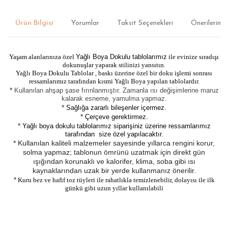
Ürün Bilgisi
Yorumlar
Taksit Seçenekleri
Önerileriniz
Yaşam alanlarınıza özel
Yağlı Boya Dokulu tablolarımız
ile evinize sıradışı
dokunuşlar yaparak stilinizi yansıtın.
Yağlı Boya Dokulu Tablolar , baskı üzerine özel bir doku işlemi sonrası
ressamlarımız tarafından kısmi Yağlı Boya yapılan tablolardır.
*
Kullanılan ahşap şase fırınlanmıştır. Zamanla ısı değişimlerine maruz
kalarak esneme, yamulma yapmaz.
*
Sağlığa zararlı bileşenler içermez.
*
Çerçeve gerektirmez.
*
Yağlı boya dokulu tablolarımız siparişiniz üzerine ressamlarımız
tarafından size özel yapılacaktır.
* Kullanılan kaliteli malzemeler sayesinde yıllarca rengini korur,
solma yapmaz; tablonun ömrünü uzatmak için direkt gün
ışığından korunaklı ve kalorifer, klima, soba gibi ısı
kaynaklarından uzak bir yerde kullanmanız önerilir.
*
Kuru bez ve hafif toz tüyleri ile rahatlıkla temizlenebilir, dolayısı ile ilk
günkü gibi uzun yıllar kullanılabili